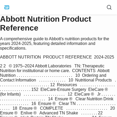
Abbott Nutrition Product
Reference
A comprehensive guide to Abbott's nutrition products for the
years 2024-2025, featuring detailed information and
specifications.
ABBOTT NUTRITION  PRODUCT REFERENCE  2024-2025
2 2   © 1975–2024 Abbott Laboratories   TN: Therapeutic 
Nutrition for institutional or home care.  CONTENTS  Abbott 
Nutrition . . . . . . . . . . . . . . . . . . . . . . . . . . .   10  Ordering and 
Contact Information   . . . . . . . . . . . . .   10  Nutritional Products   . 
. . . . . . . . . . . . . . . . . . . . . . . . 12  Resources   . . . . . . . . . . . . . . . . . 
. . . . . . . . . . . . . . . 152  EleCare-Ensure Surgery  EleCare ®   
(for Infants)   . . . . . . . . . . . . . . . . . . . .   12  EleCare ®   Jr . . . . . . . 
. . . . . . . . . . . . . . . . . . . . . .   14  Ensure ®   Clear Nutrition Drink   
. . . . . . . . . . . . . .   16  Ensure ®   Clear TN . . . . . . . . . . . . . . . . . . . 
. . . . .   18  Ensure ®   COMPLETE   . . . . . . . . . . . . . . . . . . . .   20  
Ensure ®   Enlive ®   Advanced TN Shake   . . . . . . . . 22  